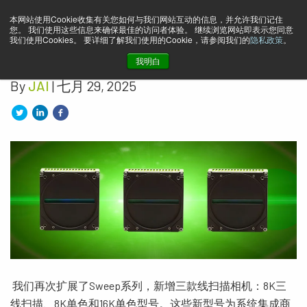
本网站使用Cookie收集有关您如何与我们网站互动的信息，并允许我们记住
全新8K三线性、8K单色及16K
您。 我们使用这些信息来确保最佳的访问者体验。 继续浏览网站即表示您同意
我们使用Cookies。 要详细了解我们使用的Cookie，请参阅我们的
隐私政策
。
单色线扫描相机震撼登场！
我明白
By
JAI
| 七月 29, 2025
我们再次扩展了Sweep系列，新增三款线扫描相机：8K三
线扫描、8K单色和16K单色型号。这些新型号为系统集成商