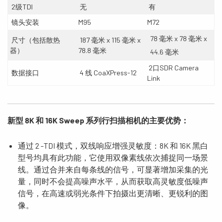
2级TDI
无
有
镜头安装
M95
M72
78 毫米 x 78 毫米 x
尺寸（包括散热
187 毫米 x 115 毫米 x
器）
78.8 毫米
44.6 毫米
2口SDR Camera
数据接口
4 线 CoaXPress-12
Link
新型
8K
和
16K Sweep
系列行
扫描相机的主要优势
：
通过 2 -TDI 模式，双线响应增强灵敏度：8K 和 16K 黑白
型号均具有此功能，它使用双像素线依次捕捉同一场景
线。通过合并来自每条线的信号，可显著增加采集的光
量，同时不会提高噪声水平，从而获取高灵敏度低噪声
信号，在高速或弱光条件下拍摄出更清晰、更锐利的图
像。