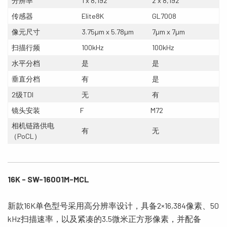
分辨率
1 x 8,192
2 x 8,192
传感器
Elite8K
GL7008
像元尺寸
3.75µm x 5.78µm
7µm x 7µm
扫描行频
100kHz
100kHz
水平分档
是
是
垂直分档
有
是
2级TDI
无
有
镜头安装
F
M72
相机链路供电
有
无
（PoCL）
16K - SW-16001M-MCL
新款16K单色型号采用高分辨率设计，具备2×16,384像素、50
kHz扫描速率，以及紧凑的3.5微米正方形像素，并配备