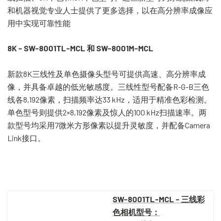
和机器视觉专业人士提供了更多选择，以在高分辨率成像应
用中实现可靠性能
8K - SW-8001TL-MCL
和
SW-8001M-MCL
新款8K三线性及单色摄像头型号可提供高速、高分辨率成
像，并具备卓越的低光敏感度。三线性型号配备R-G-B三色
线各8,192像素，扫描频率达33 kHz，适用于精准色彩检测。
单色型号则提供2×8,192像素及惊人的100 kHz扫描速率。两
款型号均采用7微米方形像素以提升灵敏度，并配备Camera
Link接口。
SW-8001TL-MCL
-
三
线
彩
色相机
型号：