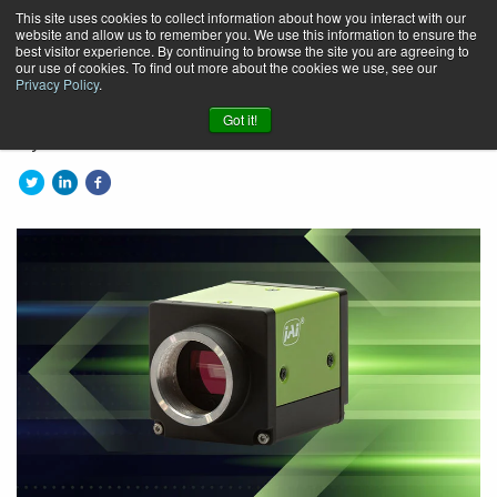
This site uses cookies to collect information about how you interact with our
website and allow us to remember you. We use this information to ensure the
Neue 4K bilineare und
best visitor experience. By continuing to browse the site you are agreeing to
our use of cookies. To find out more about the cookies we use, see our
monochrome Zeilenkameras!
Privacy Policy
.
Got it!
By
JAI
| Mar 11, 2025 9:23:12 AM