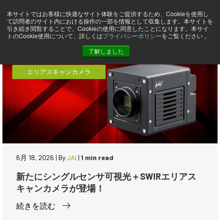
本サイトではお客様に快適なサイト体験をご提供するため、Cookieを使用し
ニュース
て訪問者のサイト内における操作の一部を情報として収集します。本サイトを
引き続き閲覧することで、Cookieの使用に同意したことになります。本サイ
トのCookie使用について、詳しくは
プライバシーポリシー
をご覧ください 。
了解しました
エリアスキャンカメラ
6月 18, 2026
|
By
JAI
|
1 min read
新たにシングルセンサ可視光＋SWIRエリアス
キャンカメラが登場！
続きを読む