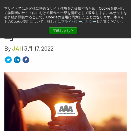
本サイトではお客様に快適なサイト体験をご提供するため、Cookieを使用し
JAI、D&B インターナショナ
て訪問者のサイト内における操作の一部を情報として収集します。本サイトを
引き続き閲覧することで、Cookieの使用に同意したことになります。本サイ
トのCookie使用について、詳しくは
プライバシーポリシー
をご覧ください 。
ルから AAA ディプロマを授
了解しました
与
By
JAI
| 3月 17, 2022