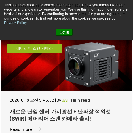
This site uses cookies to collect information about how you interact with our
website and allow us to remember you. We use this information to ensure the
News Korean
best visitor experience. By continuing to browse the site you are agreeing to
our use of cookies. To find out more about the cookies we use, see our
Privacy Policy
.
Got it!
에어리어 스캔 카메라
2026. 6. 18 오전 9:45:02
|
By
JAI
|
1 min read
새로운 단일 센서 가시광선 + 단파장 적외선
(SWIR) 에어리어 스캔 카메라 출시!
Read more