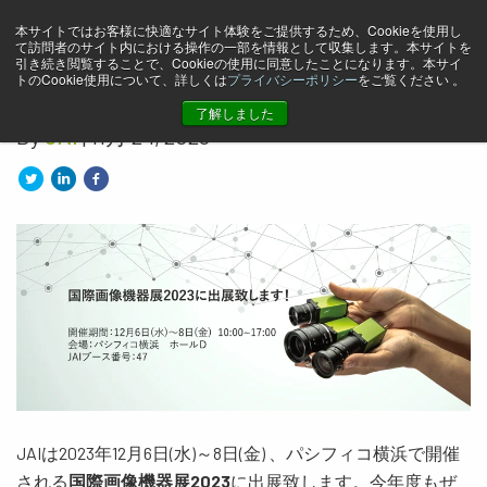
本サイトではお客様に快適なサイト体験をご提供するため、Cookieを使用し
JAIは国際画像機器展2023に
て訪問者のサイト内における操作の一部を情報として収集します。本サイトを
引き続き閲覧することで、Cookieの使用に同意したことになります。本サイ
トのCookie使用について、詳しくは
プライバシーポリシー
をご覧ください 。
出展いたします
了解しました
By
JAI
| 11月 24, 2023
JAIは2023年12月6日(水)～8日(金) 、パシフィコ横浜で開催
される
国際画像機器展2023
に出展致します。今年度もぜ