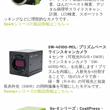
査、はんだペースト検査、デジ
タル病理学スライドスキャン、
計測、LCD検査、スポーツトラ
ッキングなどに理想的なカメラです。
Sparkシリーズの製品情報はこちら→
SW-4010Q-MCL: プリズムベース
ラインスキャンカメラ
４センサ（可視光R/G/B + SWIR）
ラインスキャンカメラ「SW-
4010Q-MCL」を出展します！プリ
ズムを内蔵し、入射光を4分割す
ることで、1台のカメラで赤・
緑・青（R-G-B）の可視光と短波
長赤外光（SWIR）の同時撮像を可能にしたモデルです。
Sweep+シリーズの製品情報はこちら→
Go-X シリーズ：CoaXPress・