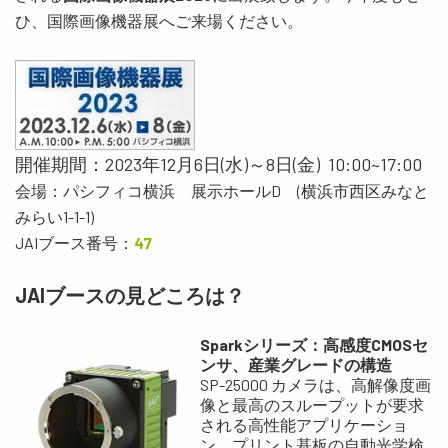
ひ、国際画像機器展へご来場ください。
開催期間：2023年12月6日(水)～8日(金) 10:00~17:00
会場：パシフィコ横浜 展示ホールD (横浜市西区みなと
みらい1-1-1)
JAIブース番号：
47
JAIブースの見どころ
は？
Sparkシリーズ：高感度CMOSセ
ンサ、産業グレードの構造
SP-25000 カメラは、高解像度画
像と最高のスループットが要求
される高性能アプリケーショ
ン、プリント基板の自動光学検