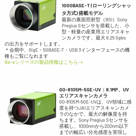
1000
BASE-T
(ローリングシャッ
タ方式) 搭載モデル
最新の裏面照射型（BSI）Sony
Pregius Sセンサを搭載した、小
型・軽量の産業用エリアスキャ
ンカメラです。最大 6.25 Gpbs
の出力をサポートします。
＊会期中、GigE・5GBASE-T・USB 3インターフェースの機
種もご覧になれます
Go-xシリーズの製品情報はこちら→
GO-8105M-5GE-UV：8.1MP、UV
エリアスキャンカメラ
GO-8105M-5GE-UVは、UV領域に感
度を持つJAIエリアスキャンカメ
ラのなかで、最大の解像度を持
ちます。Sony Pregius Sセンサを
搭載し、1000nmから200nm以下
までの幅広い分光感度を実現し