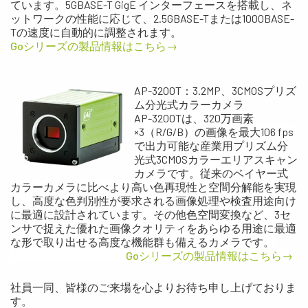
ています。5GBASE-T GigE インターフェースを搭載し、ネ
ットワークの性能に応じて、2.5GBASE-Tまたは1000BASE-
Tの速度に自動的に調整されます。
Goシリーズの製品情報はこちら→
AP-3200T：3.2MP、3CMOSプリズ
ム分光式カラーカメラ
AP-3200Tは、320万画素
×3（R/G/B）の画像を最大106 fps
で出力可能な産業用プリズム分
光式3CMOSカラーエリアスキャン
カメラです。従来のベイヤー式
カラーカメラに比べより高い色再現性と空間分解能を実現
し、高度な色判別性が要求される画像処理や検査用途向け
に最適に設計されています。その他色空間変換など、3セ
ンサで捉えた優れた画像クオリティをあらゆる用途に最適
な形で取り出せる高度な機能群も備えるカメラです。
Goシリーズの製品情報はこちら→
社員一同、皆様のご来場を心よりお待ち申し上げておりま
す。