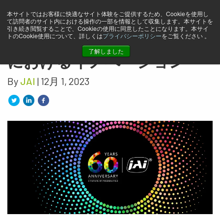
本サイトではお客様に快適なサイト体験をご提供するため、Cookieを使用し
ジェイエイアイコーポレー
て訪問者のサイト内における操作の一部を情報として収集します。本サイトを
引き続き閲覧することで、Cookieの使用に同意したことになります。本サイ
トのCookie使用について、詳しくは
プライバシーポリシー
をご覧ください 。
ションマシンビジョン業界
了解しました
におけるイノベーション
By
JAI
| 12月 1, 2023