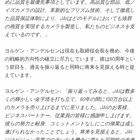
めに品質を最優先事項としています。高品質な部品、低ノ
イズカメラの設計、革新的なプリズム技術、そして徹底し
た品質保証体制により、JAIはどのモデルにおいても抜群
の画質を実現するカメラを製造し、私たちのビジネスを支
えているのです。」
ヨルゲン・アンデルセンは現在も取締役会長を務め、今後
の戦略的方向性の確立に尽力しています。彼は60周年とい
う節目を、過去を振り返ると同時に将来を見据える時と捉
えています。
ヨルゲン・アンデルセン:
「振り返ってみると、JAIは数多
くの輝かしい金字塔を打ち立て、60年の間に100万台以上
のカメラを売り上げるまでに至りました。JAIのお客様、
ビジネスパートナー、従業員の皆様に感謝申し上げます。
彼らの努力と献身、コミットメントなしにこの偉業は成し
遂げられなかったことでしょう。将来を見据えると、JAI
にはビジョン産業での大いなる機会に満ちた可能性の未来