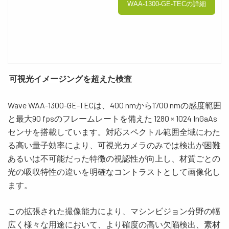
WAA-1300-GE-TECの詳細
可視光イメージングを超えた検査
Wave WAA-1300-GE-TEC
は、
400 nm
から
1700 nm
の感度範囲
と最大
90 fps
のフレームレートを備えた
1280 × 1024 InGaAs
センサを搭載しています。対応スペクトル範囲全域にわた
る高い量子効率により、可視光カメラのみでは検出が困難
あるいは不可能だった特徴の視認性が向上し、材質ごとの
光の吸収特性の違いを明確なコントラストとして画像化し
ます。
この拡張された撮像能力により、
マシンビジョン分野の幅
広く様々な用途において
、より確度の高い欠陥検出、素材