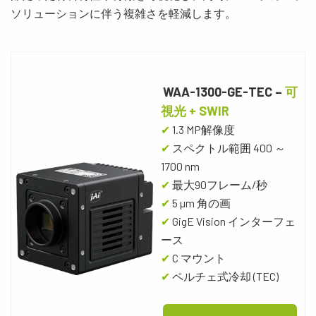
ソリューションに伴う複雑さを軽減します。
WAA-1300-GE-TEC –
可
視光 + SWIR
✔
1.3
MP
解像度
✔
スペクトル範囲
400
～
1700 nm
✔
最大90フレーム/秒
✔
5
µ
m
角の画
✔
GigE Vision
インターフェ
ース
✔
C
マウント
✔
ペルチェ式冷却
(TEC)