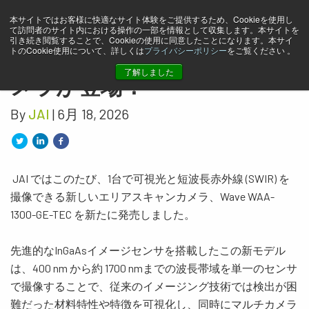
本サイトではお客様に快適なサイト体験をご提供するため、Cookieを使用し
新たにシングルセンサ可視
て訪問者のサイト内における操作の一部を情報として収集します。本サイトを
引き続き閲覧することで、Cookieの使用に同意したことになります。本サイ
トのCookie使用について、詳しくは
プライバシーポリシー
をご覧ください 。
光＋SWIRエリアスキャンカ
了解しました
メラが登場！
By
JAI
| 6月 18, 2026
JAI ではこのたび、1台で可視光と短波長赤外線 (SWIR) を
撮像できる新しいエリアスキャンカメラ、Wave WAA-
1300-GE-TEC を新たに発売しました。
先進的な
InGaAs
イメージセンサを搭載したこの新モデル
は、
400 nm
から約
1700 nm
までの波長帯域を単一のセンサ
で撮像することで、従来のイメージング技術では検出が困
難だった材料特性や特徴を可視化し、同時にマルチカメラ